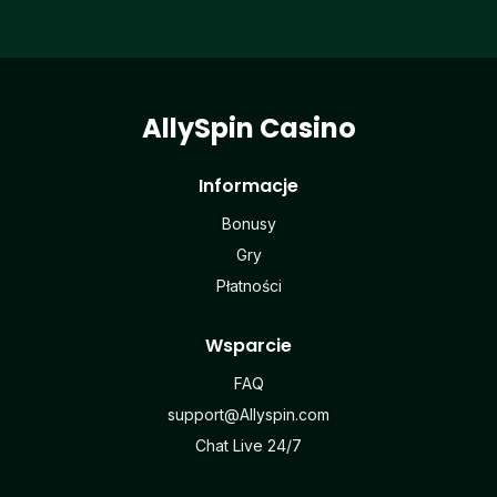
AllySpin Casino
Informacje
Bonusy
Gry
Płatności
Wsparcie
FAQ
support@Allyspin.com
Chat Live 24/7