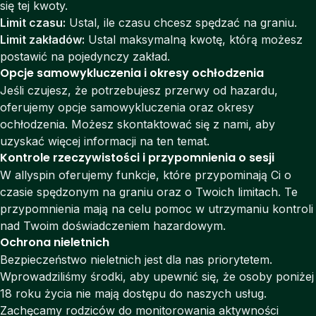
się tej kwoty.
Limit czasu:
Ustal, ile czasu chcesz spędzać na graniu.
Limit zakładów:
Ustal maksymalną kwotę, którą możesz
postawić na pojedynczy zakład.
Opcje samowykluczenia i okresy ochłodzenia
Jeśli czujesz, że potrzebujesz przerwy od hazardu,
oferujemy opcje samowykluczenia oraz okresy
ochłodzenia. Możesz skontaktować się z nami, aby
uzyskać więcej informacji na ten temat.
Kontrole rzeczywistości i przypomnienia o sesji
W allyspin oferujemy funkcje, które przypominają Ci o
czasie spędzonym na graniu oraz o Twoich limitach. Te
przypomnienia mają na celu pomoc w utrzymaniu kontroli
nad Twoim doświadczeniem hazardowym.
Ochrona nieletnich
Bezpieczeństwo nieletnich jest dla nas priorytetem.
Wprowadziliśmy środki, aby upewnić się, że osoby poniżej
18 roku życia nie mają dostępu do naszych usług.
Zachęcamy rodziców do monitorowania aktywności