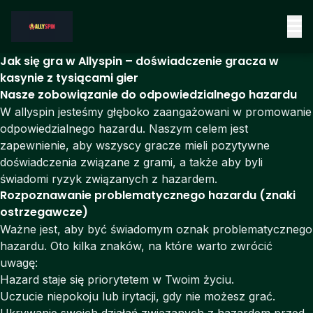
Jak się gra w Allyspin – doświadczenie gracza w
kasynie z tysiącami gier
Nasze zobowiązanie do odpowiedzialnego hazardu
W allyspin jesteśmy głęboko zaangażowani w promowanie
odpowiedzialnego hazardu. Naszym celem jest
zapewnienie, aby wszyscy gracze mieli pozytywne
doświadczenia związane z grami, a także aby byli
świadomi ryzyk związanych z hazardem.
Rozpoznawanie problematycznego hazardu (znaki
ostrzegawcze)
Ważne jest, aby być świadomym oznak problematycznego
hazardu. Oto kilka znaków, na które warto zwrócić
uwagę:
Hazard staje się priorytetem w Twoim życiu.
Uczucie niepokoju lub irytacji, gdy nie możesz grać.